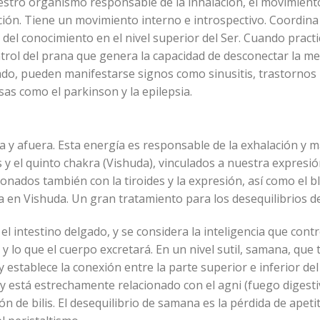
estro organismo responsable de la inhalación, el movimient
ión. Tiene un movimiento interno e introspectivo. Coordina 
 del conocimiento en el nivel superior del Ser. Cuando pract
ntrol del prana que genera la capacidad de desconectar la me
ado, pueden manifestarse signos como sinusitis, trastornos r
as como el parkinson y la epilepsia.
 y afuera. Esta energía es responsable de la exhalación y mant
des y el quinto chakra (Vishuda), vinculados a nuestra expresi
nados también con la tiroides y la expresión, así como el bl
ica en Vishuda. Un gran tratamiento para los desequilibrios d
 intestino delgado, y se considera la inteligencia que contro
y lo que el cuerpo excretará. En un nivel sutil, samana, que t
y establece la conexión entre la parte superior e inferior del
 está estrechamente relacionado con el agni (fuego digestiv
ón de bilis. El desequilibrio de samana es la pérdida de apeti