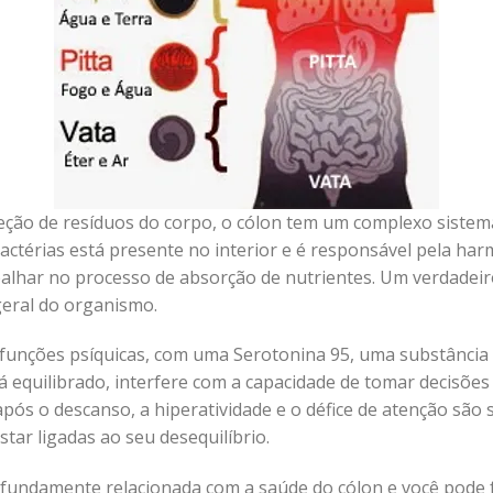
eção de resíduos do corpo, o cólon tem um complexo sistema
 bactérias está presente no interior e é responsável pela ha
balhar no processo de absorção de nutrientes. Um verdadeir
geral do organismo.
 funções psíquicas, com uma Serotonina 95, uma substância
 equilibrado, interfere com a capacidade de tomar decisões
pós o descanso, a hiperatividade e o défice de atenção sã
ar ligadas ao seu desequilíbrio.
ofundamente relacionada com a saúde do cólon e você pode f