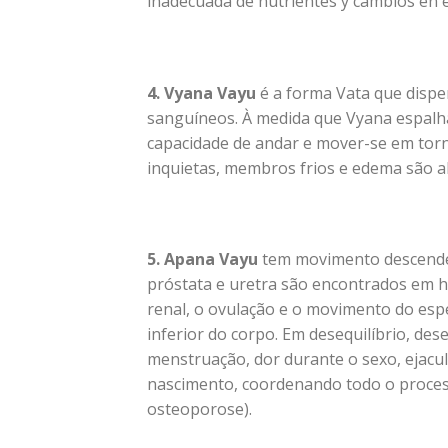
inadecuada de nutrientes y cambios en e
4. Vyana Vayu
é a forma Vata que disper
sanguíneos. À medida que Vyana espalha 
capacidade de andar e mover-se em torno
inquietas, membros frios e edema são a
5. Apana Vayu
tem movimento descendent
próstata e uretra são encontrados em h
renal, o ovulação e o movimento do espe
inferior do corpo. Em desequilíbrio, des
menstruação, dor durante o sexo, ejac
nascimento, coordenando todo o proces
osteoporose).