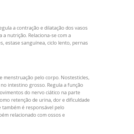
egula a contração e dilatação dos vasos
 a nutrição. Relaciona-se com a
, estase sanguínea, ciclo lento, pernas
e menstruação pelo corpo. Nostesticles,
no intestino grosso. Regula a função
movimentos do nervo ciático na parte
como retenção de urina, dor e dificuldade
e também é responsável pelo
mbém relacionado com ossos e