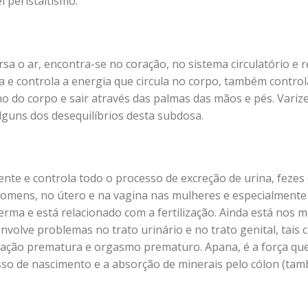
l peristaltismo.
sa o ar, encontra-se no coração, no sistema circulatório e r
e controla a energia que circula no corpo, também controla
 do corpo e sair através das palmas das mãos e pés. Varizes
lguns dos desequilíbrios desta subdosa.
e e controla todo o processo de excreção de urina, fezes 
omens, no útero e na vagina nas mulheres e especialmente 
rma e está relacionado com a fertilização. Ainda está nos 
envolve problemas no trato urinário e no trato genital, tais 
ulação prematura e orgasmo prematuro. Apana, é a força qu
so de nascimento e a absorção de minerais pelo cólon (ta