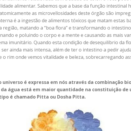
lidade alimentar. Sabemos que a base da função intestinal 
anatomicamente as microvellosidades deste órgão são impreg
interna é a ingestão de alimentos tóxicos que matam estas 
a região, matando a “boa flora” e transformando o intestin
enando e poluindo o corpo e a mente e causando as mais va
ema imunitário. Quando esta condição de desequilíbrio da flo
a ser ainda mais intensa, além de ter o intestino a pedir a
 e o rim onde vemos vitalidade e beleza, sobrecarregando as
do universo é expressa em nós através da combinação bi
 da água está em maior quantidade na constituição de
otipo é chamado Pitta ou Dosha Pitta.