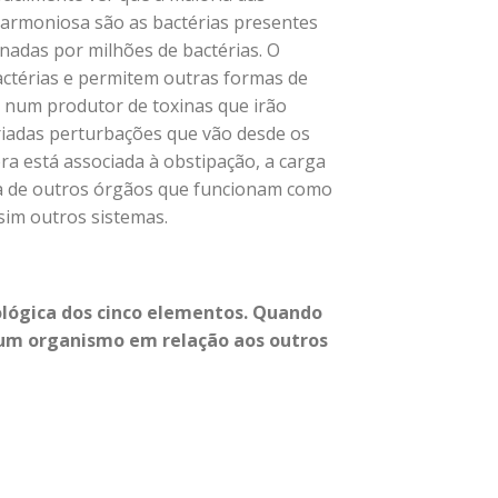
harmoniosa são as bactérias presentes
nadas por milhões de bactérias. O
bactérias e permitem outras formas de
o num produtor de toxinas que irão
riadas perturbações que vão desde os
ra está associada à obstipação, a carga
juda de outros órgãos que funcionam como
sim outros sistemas.
ológica dos cinco elementos. Quando
 um organismo em relação aos outros