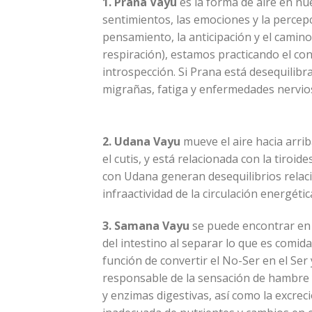
1. Prana Vayu
es la forma de aire en nu
sentimientos, las emociones y la percepc
pensamiento, la anticipación y el camino
respiración), estamos practicando el co
introspección. Si Prana está desequilibr
migrañas, fatiga y enfermedades nervios
2. Udana Vayu
mueve el aire hacia arriba
el cutis, y está relacionada con la tiroi
con Udana generan desequilibrios relacio
infraactividad de la circulación energét
3. Samana Vayu
se puede encontrar en el
del intestino al separar lo que es comida 
función de convertir el No-Ser en el Ser 
responsable de la sensación de hambre y
y enzimas digestivas, así como la excreci